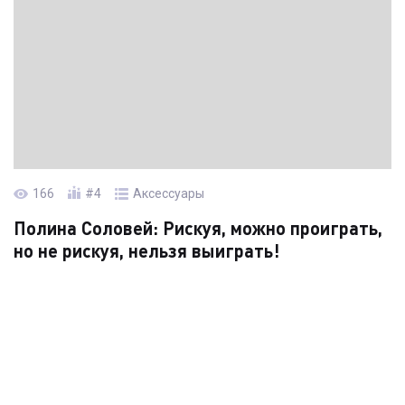
Читать кейс →
166
#4
Аксессуары
Полина Соловей: Рискуя, можно проиграть,
но не рискуя, нельзя выиграть!