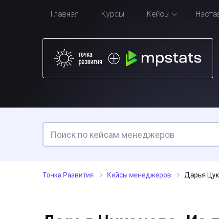
Главная
Курсы
Кейсы
Наста
Точка Развития
Кейсы менеджеров
Дарья Цук