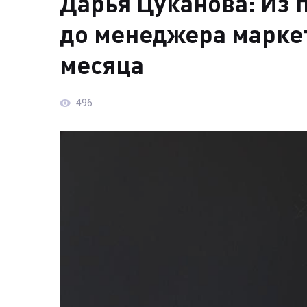
Дарья Цуканова: Из 
до менеджера маркет
месяца
496