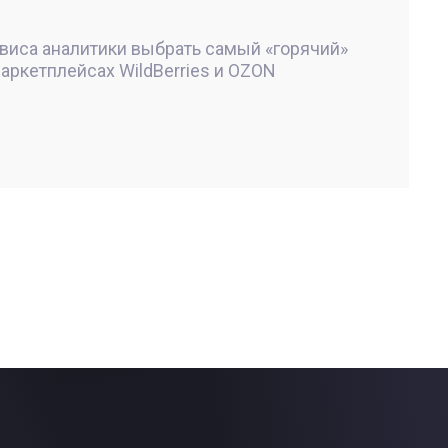
рвиса аналитики выбрать самый «горячий»
маркетплейсах WildBerries и OZON