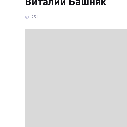
Виталий Башняк
251