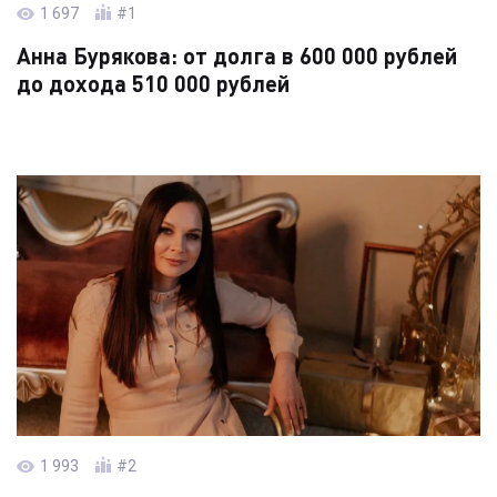
Читать кейс →
1 697
#1
Анна Бурякова: от долга в 600 000 рублей
до дохода 510 000 рублей
Читать кейс →
1 993
#2