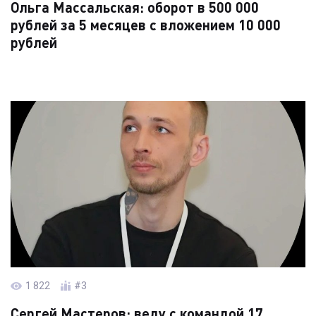
Ольга Массальская: оборот в 500 000
рублей за 5 месяцев с вложением 10 000
рублей
Читать кейс →
1 822
#3
Сергей Мастеров: веду с командой 17