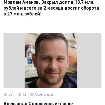
Мовлам Аманов: Закрыл долг в 18,7 млн.
рублей и всего за 2 месяца достиг оборота
в 27 млн. рублей!
Читать кейс →
551
#2
Аксессуары
Александр Одношевный: после