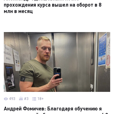
прохождения курса вышел на оборот в 8
млн в месяц
Читать кейс →
493
#3
18+
Андрей Фомичев: Благодаря обучению я