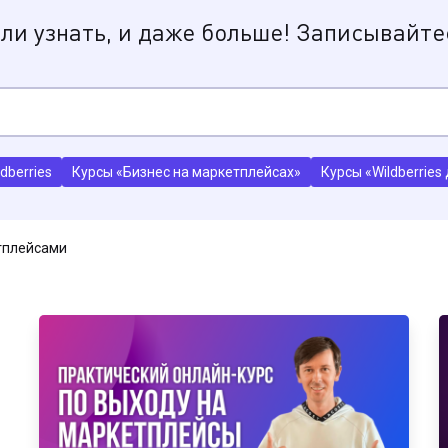
ели узнать, и даже больше! Записывайтес
dberries
Курсы «Бизнес на маркетплейсах»
Курсы «Wildberrie
етплейсами