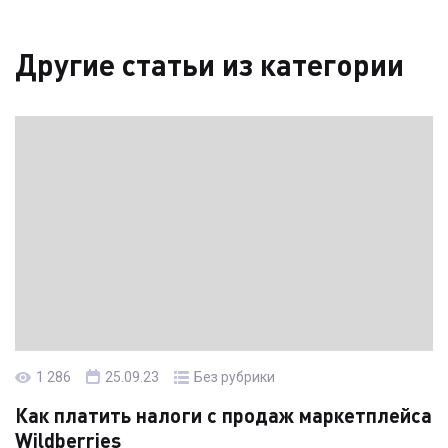
Другие статьи из категории
Читать статью →
1 286
25.09.23
Без рубрики
Как платить налоги с продаж маркетплейса
Wildberries