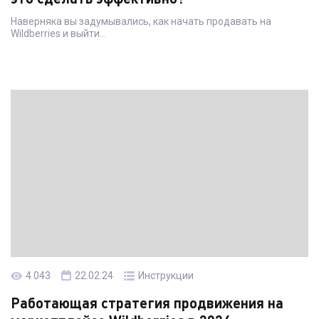
Наверняка вы задумывались, как начать продавать на
Wildberries и выйти…
Читать статью →
4 043
22.02.24
Инструкции
Работающая стратегия продвижения на